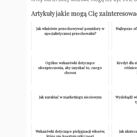
Artykuły jakie mogą Cię zainteresowa
Jak właściwie przechowywać pomidory w
Najlepsze o
specjalistycznej przechowalni?
Ogólne wskazówki dotyczące
Kredyt dla s
ubezpieczenia, aby uzyskać to, czego
różnic
chcesz
Jak zarabiać w marketingu sieciowym
Wydobądź wi
Wskazówki dotyczące pielęgnacji włosów,
Jak skute
które nie kosztują ręki i nogi