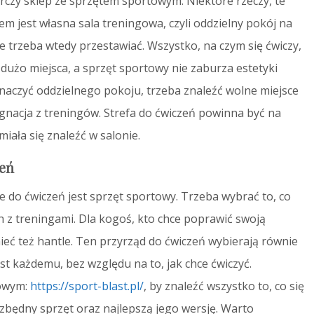
rczy sklep ze sprzętem sportowym. Niektóre rzeczy, te
em jest własna sala treningowa, czyli oddzielny pokój na
ie trzeba wtedy przestawiać. Wszystko, na czym się ćwiczy,
użo miejsca, a sprzęt sportowy nie zaburza estetyki
znaczyć oddzielnego pokoju, trzeba znaleźć wolne miejsce
zygnacja z treningów. Strefa do ćwiczeń powinna być na
iała się znaleźć w salonie.
zeń
o ćwiczeń jest sprzęt sportowy. Trzeba wybrać to, co
h z treningami. Dla kogoś, kto chce poprawić swoją
ieć też hantle. Ten przyrząd do ćwiczeń wybierają równie
st każdemu, bez względu na to, jak chce ćwiczyć.
towym:
https://sport-blast.pl/
, by znaleźć wszystko to, co się
ezbędny sprzęt oraz najlepszą jego wersję. Warto