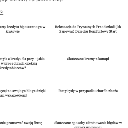
ć:
ferty kredytu hipotecznego w
Rekrutacja do Prywatnych Przedszkoli: Jak
krakowie
Zapewnić Dziecku Komfortowy Start
ingla a kredyt dla pary – jakie
Skuteczne kremy z konopi
e w procedurach czekają
kredytobiorców?
ęcej ze swojego bloga dzięki
Fungicydy w przypadku chorób zboża
tym wskazówkom!
cznie promować swoją firmę
Skuteczne sposoby eliminowania błędów w
oprogramowaniu