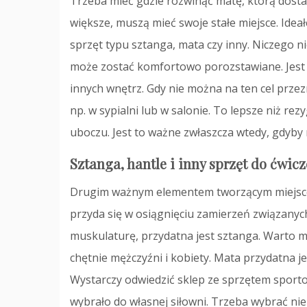
Trzeba mieć gdzie rozwinąć matę, którą dosta
większe, muszą mieć swoje stałe miejsce. Ideał
sprzęt typu sztanga, mata czy inny. Niczego n
może zostać komfortowo porozstawiane. Jest d
innych wnętrz. Gdy nie można na ten cel prze
np. w sypialni lub w salonie. To lepsze niż re
uboczu. Jest to ważne zwłaszcza wtedy, gdyby m
Sztanga, hantle i inny sprzęt do ćwic
Drugim ważnym elementem tworzącym miejsce d
przyda się w osiągnięciu zamierzeń związanyc
muskulaturę, przydatna jest sztanga. Warto m
chętnie mężczyźni i kobiety. Mata przydatna je
Wystarczy odwiedzić sklep ze sprzętem spor
wybrało do własnej siłowni. Trzeba wybrać ni