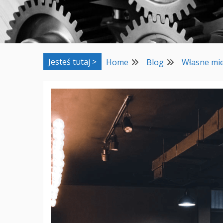
Jesteś tutaj >
Home
Blog
Własne miej