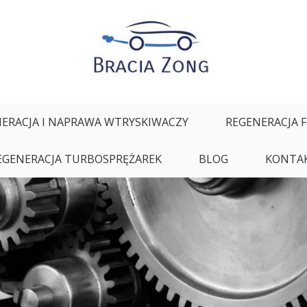
ałych oraz regeneracja i naprawa wtryskiwaczy
ERACJA I NAPRAWA WTRYSKIWACZY
REGENERACJA 
EGENERACJA TURBOSPRĘŻAREK
BLOG
KONTA