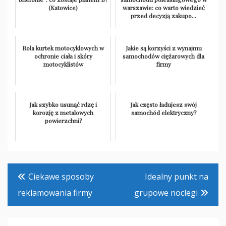
(Katowice)
warszawie: co warto wiedzieć
przed decyzją zakupo...
Rola kurtek motocyklowych w
Jakie są korzyści z wynajmu
ochronie ciała i skóry
samochodów ciężarowych dla
motocyklistów
firmy
Jak szybko usunąć rdzę i
Jak często ładujesz swój
korozję z metalowych
samochód elektryczny?
powierzchni?
Nawigacja
Ciekawe sposoby
Idealny punkt na
wpisu
reklamowania firmy
grupowe noclegi