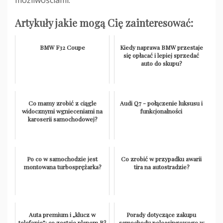
możliwościami.
Artykuły jakie mogą Cię zainteresować:
BMW F32 Coupe
Kiedy naprawa BMW przestaje
się opłacać i lepiej sprzedać
auto do skupu?
Co mamy zrobić z ciągle
Audi Q7 - połączenie luksusu i
widocznymi wgnieceniami na
funkcjonalności
karoserii samochodowej?
Po co w samochodzie jest
Co zrobić w przypadku awarii
montowana turbosprężarka?
tira na autostradzie?
Auta premium i „klucz w
Porady dotyczące zakupu
telefonie”: co zostaje planem B?
samochodu poleasingowego w