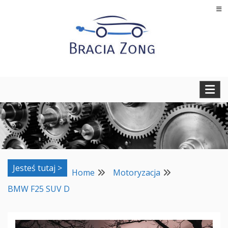
Skip
to
content
Regeneracja turbosprężarek, filtrów cząstek stałych oraz
BRACIA ZONG
regeneracja i naprawa wtryskiwaczy
Jesteś tutaj >
Home
Motoryzacja
BMW F25 SUV D