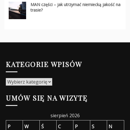
MAN części – jak utrzymać niemiecką jakość na
trasie?
KATEGORIE WPISÓW
Kategorie
wpisów
UMÓW SIĘ NA WIZYTĘ
sierpień 2026
P
W
Ś
C
P
S
N