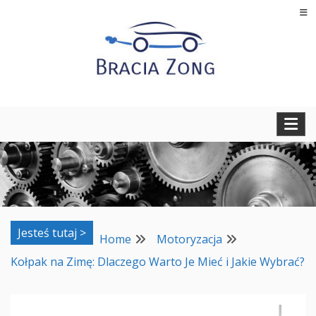
Skip
to
content
Regeneracja turbosprężarek, filtrów cząstek stałych oraz
BRACIA ZONG
regeneracja i naprawa wtryskiwaczy
Jesteś tutaj >
Home
Motoryzacja
Kołpak na Zimę: Dlaczego Warto Je Mieć i Jakie Wybrać?