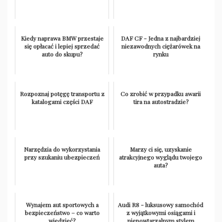
Kiedy naprawa BMW przestaje
DAF CF - Jedna z najbardziej
się opłacać i lepiej sprzedać
niezawodnych ciężarówek na
auto do skupu?
rynku
Rozpoznaj potęgę transportu z
Co zrobić w przypadku awarii
katalogami części DAF
tira na autostradzie?
Narzędzia do wykorzystania
Marzy ci się, uzyskanie
przy szukaniu ubezpieczeń
atrakcyjnego wyglądu twojego
auta?
Wynajem aut sportowych a
Audi R8 - luksusowy samochód
bezpieczeństwo – co warto
z wyjątkowymi osiągami i
wiedzieć?
niepowtarzalnym stylem