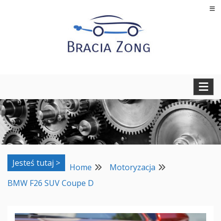
Skip
to
content
Regeneracja turbosprężarek, filtrów cząstek stałych oraz
BRACIA ZONG
regeneracja i naprawa wtryskiwaczy
Jesteś tutaj >
Home
Motoryzacja
BMW F26 SUV Coupe D