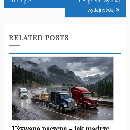
treningu?
designem i wysoką
wydajnością
RELATED POSTS
Używana naczepa – jak mądrze