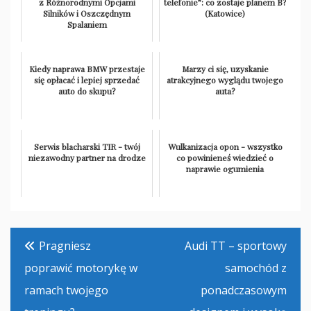
z Różnorodnymi Opcjami
telefonie”: co zostaje planem B?
Silników i Oszczędnym
(Katowice)
Spalaniem
Kiedy naprawa BMW przestaje
Marzy ci się, uzyskanie
się opłacać i lepiej sprzedać
atrakcyjnego wyglądu twojego
auto do skupu?
auta?
Serwis blacharski TIR - twój
Wulkanizacja opon - wszystko
niezawodny partner na drodze
co powinieneś wiedzieć o
naprawie ogumienia
Nawigacja
Pragniesz
Audi TT – sportowy
wpisu
poprawić motorykę w
samochód z
ramach twojego
ponadczasowym