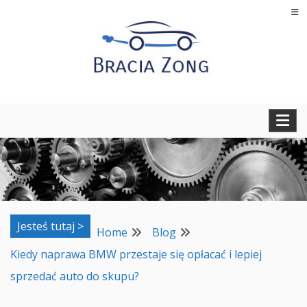
Skip
to
content
Regeneracja turbosprężarek, filtrów cząstek stałych oraz
BRACIA ZONG
regeneracja i naprawa wtryskiwaczy
Jesteś tutaj >
Home
Blog
Kiedy naprawa BMW przestaje się opłacać i lepiej
sprzedać auto do skupu?