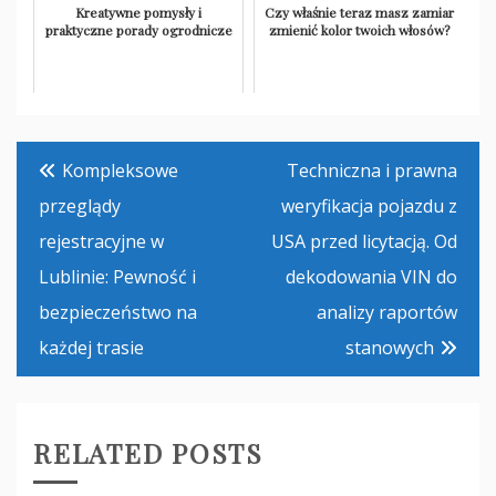
Kreatywne pomysły i
Czy właśnie teraz masz zamiar
praktyczne porady ogrodnicze
zmienić kolor twoich włosów?
Nawigacja
Kompleksowe
Techniczna i prawna
wpisu
przeglądy
weryfikacja pojazdu z
rejestracyjne w
USA przed licytacją. Od
Lublinie: Pewność i
dekodowania VIN do
bezpieczeństwo na
analizy raportów
każdej trasie
stanowych
RELATED POSTS