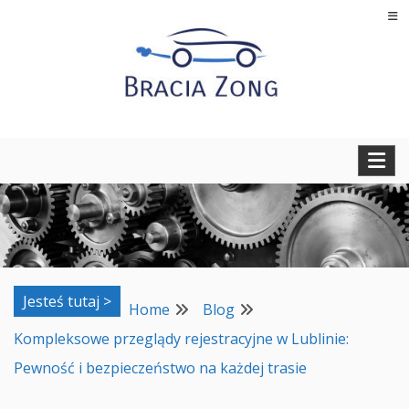
Skip
to
content
Regeneracja turbosprężarek, filtrów cząstek stałych oraz
BRACIA ZONG
regeneracja i naprawa wtryskiwaczy
Jesteś tutaj >
Home
Blog
Kompleksowe przeglądy rejestracyjne w Lublinie:
Pewność i bezpieczeństwo na każdej trasie