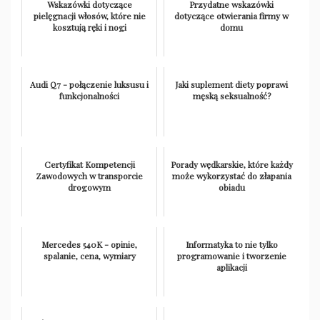
Wskazówki dotyczące
Przydatne wskazówki
pielęgnacji włosów, które nie
dotyczące otwierania firmy w
kosztują ręki i nogi
domu
Audi Q7 - połączenie luksusu i
Jaki suplement diety poprawi
funkcjonalności
męską seksualność?
Certyfikat Kompetencji
Porady wędkarskie, które każdy
Zawodowych w transporcie
może wykorzystać do złapania
drogowym
obiadu
Mercedes 540K - opinie,
Informatyka to nie tylko
spalanie, cena, wymiary
programowanie i tworzenie
aplikacji