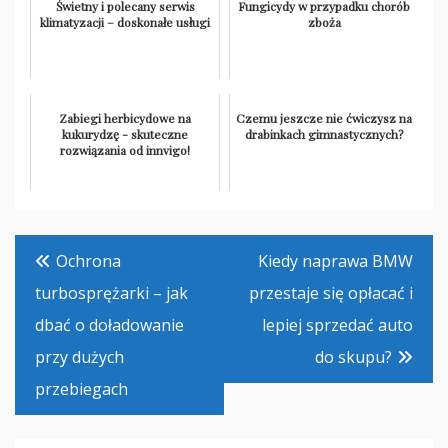
Świetny i polecany serwis
Fungicydy w przypadku chorób
klimatyzacji – doskonałe usługi
zboża
Zabiegi herbicydowe na
Czemu jeszcze nie ćwiczysz na
kukurydzę - skuteczne
drabinkach gimnastycznych?
rozwiązania od innvigo!
Nawigacja
Ochrona
Kiedy naprawa BMW
wpisu
turbosprężarki – jak
przestaje się opłacać i
dbać o doładowanie
lepiej sprzedać auto
przy dużych
do skupu?
przebiegach