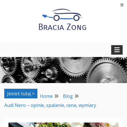
Skip
to
content
Regeneracja turbosprężarek, filtrów cząstek stałych oraz
BRACIA ZONG
regeneracja i naprawa wtryskiwaczy
Jesteś tutaj >
Home
Blog
Audi Nero – opinie, spalanie, cena, wymiary