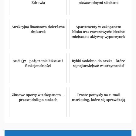
Zdrowia
niezawodnymi silnikami
Atrakcyjna finansowo dzierżawa
Apartamenty w zakopanem
drukarek
blisko tras rowerowych: idealne
miejsca na aktywny wypoczynek
Audi Q7 - połączenie luksusu i
Rybki ozdobne do oczka – które
funkcjonalności
są najłatwiejsze w utrzymaniu?
Zimowe sporty w zakopanem —
Proste pomysły na e-mail
przewodnik po stokach
marketing, które się sprawdzają
Nawigacja