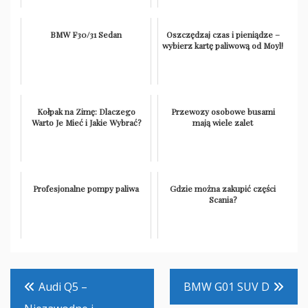
BMW F30/31 Sedan
Oszczędzaj czas i pieniądze –
wybierz kartę paliwową od Moyl!
Kołpak na Zimę: Dlaczego
Przewozy osobowe busami
Warto Je Mieć i Jakie Wybrać?
mają wiele zalet
Profesjonalne pompy paliwa
Gdzie można zakupić części
Scania?
Nawigacja
Audi Q5 –
BMW G01 SUV D
wpisu