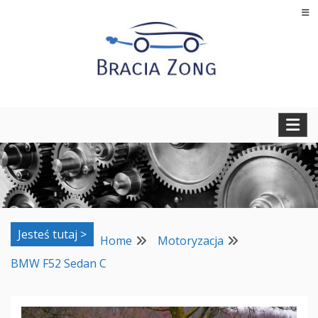
Skip
to
content
Regeneracja turbosprężarek, filtrów cząstek stałych oraz
BRACIA ZONG
regeneracja i naprawa wtryskiwaczy
Jesteś tutaj >
Home
Motoryzacja
BMW F52 Sedan C