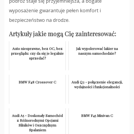
podróż staje się przyjemniejsza, a bogate
wyposażenie gwarantuje pełen komfort i
bezpieczeństwo na drodze.
Artykuły jakie mogą Cię zainteresować:
Auto niesprawne, bez OC, bez
Jak wypolerować lakier na
przeglądu: czy da się je legalnie
naszym samochodzie?
sprzedać?
BMW F48 Crossover C
Audi Q3 - połączenie elegancji,
wydajności i funkcjonalności
Audi A5 - Doskonały Samochód
BMW F45 Minivan C
z Różnorodnymi Opcjami
Silników i Oszczędnym
Spalaniem