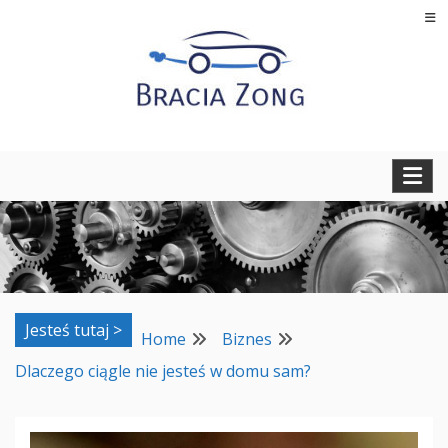
Skip
to
content
Regeneracja turbosprężarek, filtrów cząstek stałych oraz
BRACIA ZONG
regeneracja i naprawa wtryskiwaczy
Jesteś tutaj >
Home
Biznes
Dlaczego ciągle nie jesteś w domu sam?