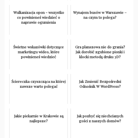
Wulkanizacja opon - wszystko
Wynajem busów w Warszawie –
co powinieneś wiedzieć o
na czym to polega?
naprawie ogumienia
Świetne wskazówki dotyczące
Gra planszowa nie do grania?
marketingu wideo, które
Jak dorobić zgubione pionki i
powinieneś wiedzieć
klocki metodą druku 3D?
Ściereczka czyszcząca na której
Jak Zmienić Bezpośredni
zawsze warto polegać
Odnośnik W WordPress?
Jakie piekarnie w Krakowie są
Jak pozbyć się niechcianych
najlepsze?
gości z naszych domów?