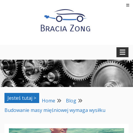
Skip
to
content
Regeneracja turbosprężarek, filtrów cząstek stałych oraz
BRACIA ZONG
regeneracja i naprawa wtryskiwaczy
Jesteś tutaj >
Home
Blog
Budowanie masy mięśniowej wymaga wysiłku