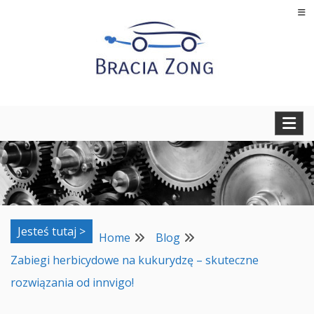
Skip
to
content
Regeneracja turbosprężarek, filtrów cząstek stałych oraz
BRACIA ZONG
regeneracja i naprawa wtryskiwaczy
Jesteś tutaj >
Home
Blog
Zabiegi herbicydowe na kukurydzę – skuteczne
rozwiązania od innvigo!