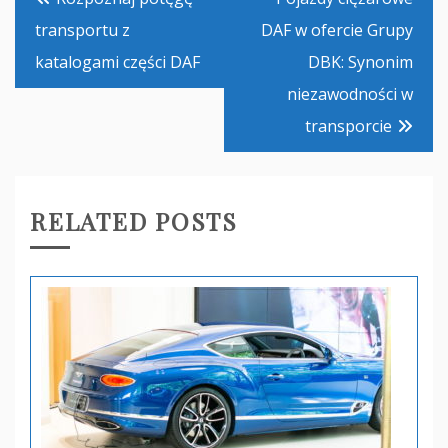
wpisu
transportu z
DAF w ofercie Grupy
katalogami części DAF
DBK: Synonim
niezawodności w
transporcie
RELATED POSTS