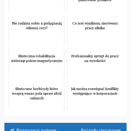
Nie radzisz sobie z pielęgnacją
Co jest wynikiem, nierównej
własnej cery?
pracy silnika
Skuteczna rehabilitacja
Profesjonalny sprzęt do pracy
zwierząt polem magnetycznym
na wysokości
Skuteczne herbicydy które
Jak można rozwiązać konflikty
wesprą wasze pola upraw zbóż
występujące w korporacjach
ozimych
Nawigacja
Rozpoznaj potęgę
Pojazdy ciężarowe