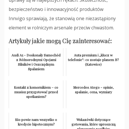
uprawy są w najlepszych rękach. Skuteczność,
bezpieczeństwo i innowacyjność produktów
Innvigo sprawiają, że stanowią one niezastąpiony
element w rolniczym arsenale przeciw chwastom.
Artykuły jakie mogą Cię zainteresować:
Audi A5 - Doskonały Samochód
Auta premium i „klucz w
z Różnorodnymi Opcjami
telefonie”: co zostaje planem B?
Silników i Oszczędnym
(Katowice)
Spalaniem
Kontakt z komornikiem – co
Mercedes Atego - opinie,
musisz przygotować przed
spalanie, cena, wymiary
spotkaniem?
Kto powie nam wszystko o
Wskazówki dotyczące
kredycie hipotecznym?
gotowania, które uproszczą
planowanie posiłków