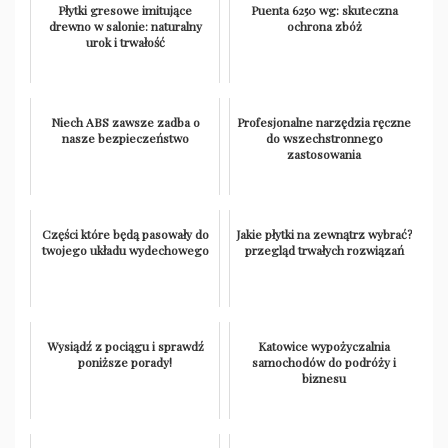
Płytki gresowe imitujące
Puenta 6250 wg: skuteczna
drewno w salonie: naturalny
ochrona zbóż
urok i trwałość
Niech ABS zawsze zadba o
Profesjonalne narzędzia ręczne
nasze bezpieczeństwo
do wszechstronnego
zastosowania
Części które będą pasowały do
Jakie płytki na zewnątrz wybrać?
twojego układu wydechowego
przegląd trwałych rozwiązań
Wysiądź z pociągu i sprawdź
Katowice wypożyczalnia
poniższe porady!
samochodów do podróży i
biznesu