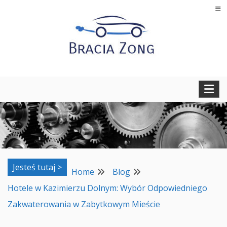
Skip
to
content
Regeneracja turbosprężarek, filtrów cząstek stałych oraz
BRACIA ZONG
regeneracja i naprawa wtryskiwaczy
Jesteś tutaj >
Home
Blog
Hotele w Kazimierzu Dolnym: Wybór Odpowiedniego
Zakwaterowania w Zabytkowym Mieście