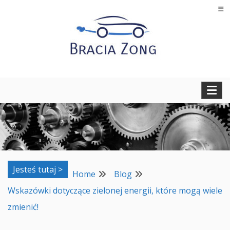
Skip
to
content
Regeneracja turbosprężarek, filtrów cząstek stałych oraz
BRACIA ZONG
regeneracja i naprawa wtryskiwaczy
Jesteś tutaj >
Home
Blog
Wskazówki dotyczące zielonej energii, które mogą wiele
zmienić!