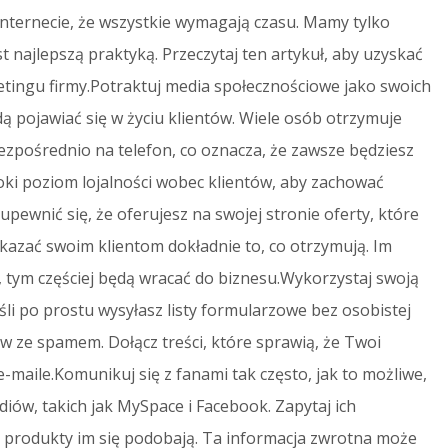
Internecie, że wszystkie wymagają czasu. Mamy tylko
t najlepszą praktyką. Przeczytaj ten artykuł, aby uzyskać
tingu firmy.Potraktuj media społecznościowe jako swoich
ędą pojawiać się w życiu klientów. Wiele osób otrzymuje
ezpośrednio na telefon, co oznacza, że ​​zawsze będziesz
ki poziom lojalności wobec klientów, aby zachować
upewnić się, że oferujesz na swojej stronie oferty, które
okazać swoim klientom dokładnie to, co otrzymują. Im
, tym częściej będą wracać do biznesu.Wykorzystaj swoją
Jeśli po prostu wysyłasz listy formularzowe bez osobistej
ów ze spamem. Dołącz treści, które sprawią, że Twoi
 e-maile.Komunikuj się z fanami tak często, jak to możliwe,
iów, takich jak MySpace i Facebook. Zapytaj ich
akie produkty im się podobają. Ta informacja zwrotna może