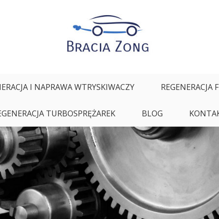
ałych oraz regeneracja i naprawa wtryskiwaczy
ERACJA I NAPRAWA WTRYSKIWACZY
REGENERACJA 
EGENERACJA TURBOSPRĘŻAREK
BLOG
KONTA