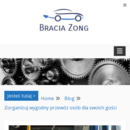
Skip
to
content
Regeneracja turbosprężarek, filtrów cząstek stałych oraz
BRACIA ZONG
regeneracja i naprawa wtryskiwaczy
Jesteś tutaj >
Home
Blog
Zorganizuj wygodny przewóz osób dla swoich gości