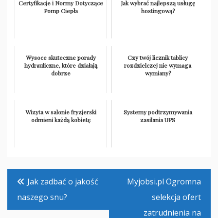
Certyfikacje i Normy Dotyczące
Jak wybrać najlepszą usługę
Pomp Ciepła
hostingową?
Wysoce skuteczne porady
Czy twój licznik tablicy
hydrauliczne, które działają
rozdzielczej nie wymaga
dobrze
wymiany?
Wizyta w salonie fryzjerski
Systemy podtrzymywania
odmieni każdą kobietę
zasilania UPS
Nawigacja
Jak zadbać o jakość
Myjobsi.pl Ogromna
wpisu
naszego snu?
selekcja ofert
zatrudnienia na