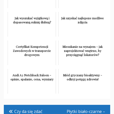
Jak wyszukać wyjątkową i
Jak uzyskać najlepsze możliwe
dopasowaną suknię ślubną?
zdjęcia
Certyfikat Kompetencji
Mieszkanie na wynajem – jak
Zawodowych w transporcie
zaprojektować wnętrze, by
drogowym
przyciągnąć lokatorów?
Audi A3 Notchback Saloon -
Miód gryczany bioaktywny -
opinie, spalanie, cena, wymiary
odkryj potęgę zdrowia!
Nawigacja
Czy da się zdać
Płytki biało-czarne –