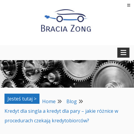
Skip
to
content
Regeneracja turbosprężarek, filtrów cząstek stałych oraz
BRACIA ZONG
regeneracja i naprawa wtryskiwaczy
Jesteś tutaj >
Home
Blog
Kredyt dla singla a kredyt dla pary – jakie różnice w
procedurach czekają kredytobiorców?