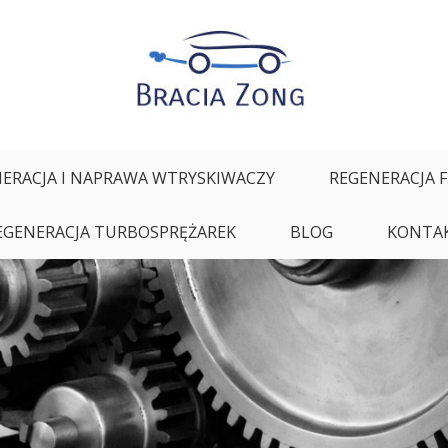
ałych oraz regeneracja i naprawa wtryskiwaczy
ERACJA I NAPRAWA WTRYSKIWACZY
REGENERACJA 
EGENERACJA TURBOSPRĘŻAREK
BLOG
KONTA