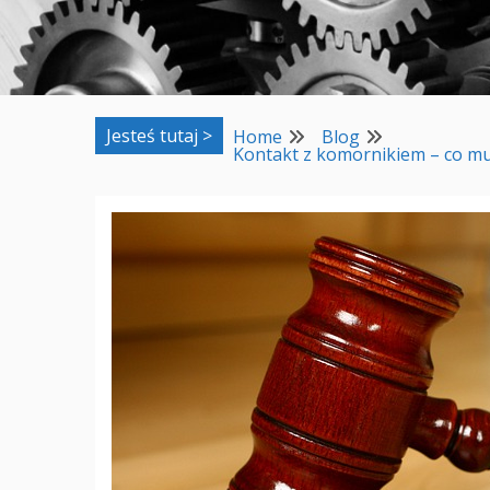
Jesteś tutaj >
Home
Blog
Kontakt z komornikiem – co m