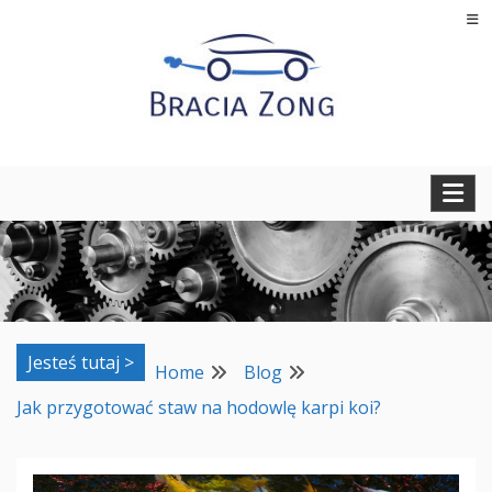
Skip
to
content
Regeneracja turbosprężarek, filtrów cząstek stałych oraz
BRACIA ZONG
regeneracja i naprawa wtryskiwaczy
Jesteś tutaj >
Home
Blog
Jak przygotować staw na hodowlę karpi koi?