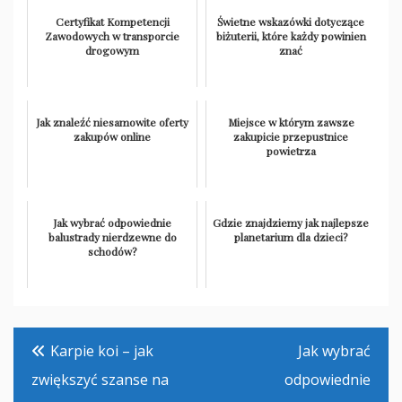
Certyfikat Kompetencji
Świetne wskazówki dotyczące
Zawodowych w transporcie
biżuterii, które każdy powinien
drogowym
znać
Jak znaleźć niesamowite oferty
Miejsce w którym zawsze
zakupów online
zakupicie przepustnice
powietrza
Jak wybrać odpowiednie
Gdzie znajdziemy jak najlepsze
balustrady nierdzewne do
planetarium dla dzieci?
schodów?
Nawigacja
Karpie koi – jak
Jak wybrać
wpisu
zwiększyć szanse na
odpowiednie