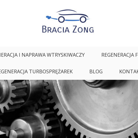
ałych oraz regeneracja i naprawa wtryskiwaczy
ERACJA I NAPRAWA WTRYSKIWACZY
REGENERACJA 
EGENERACJA TURBOSPRĘŻAREK
BLOG
KONTA