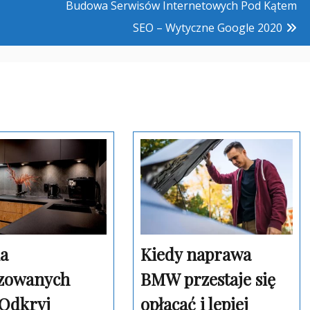
Budowa Serwisów Internetowych Pod Kątem
SEO – Wytyczne Google 2020
ia
Kiedy naprawa
izowanych
BMW przestaje się
 Odkryj
opłacać i lepiej