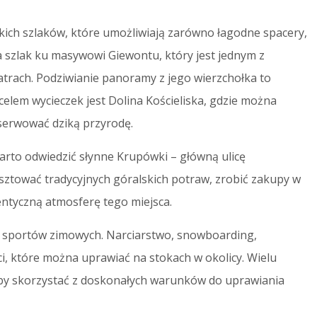
kich szlaków, które umożliwiają zarówno łagodne spacery,
a szlak ku masywowi Giewontu, który jest jednym z
atrach. Podziwianie panoramy z jego wierzchołka to
lem wycieczek jest Dolina Kościeliska, gdzie można
serwować dziką przyrodę.
rto odwiedzić słynne Krupówki – główną ulicę
sztować tradycyjnych góralskich potraw, zrobić zakupy w
entyczną atmosferę tego miejsca.
y sportów zimowych. Narciarstwo, snowboarding,
i, które można uprawiać na stokach w okolicy. Wielu
by skorzystać z doskonałych warunków do uprawiania