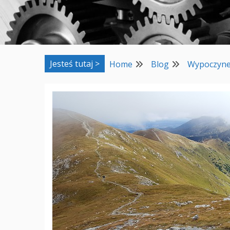
Jesteś tutaj >
Home
Blog
Wypoczyne