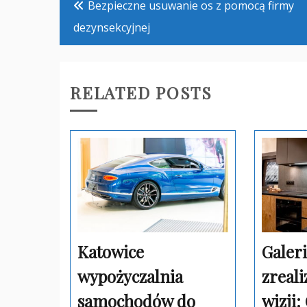
Bezpieczne usuwanie os z pomocą firmy
wpisu
dezynsekcyjnej
RELATED POSTS
Katowice
Galer
wypożyczalnia
zreal
samochodów do
wizji: