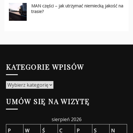
MAN części – jak utrzymać niemiecką jakość na
trasie?
KATEGORIE WPISÓW
Kategorie
wpisów
UMÓW SIĘ NA WIZYTĘ
sierpień 2026
P
W
Ś
C
P
S
N