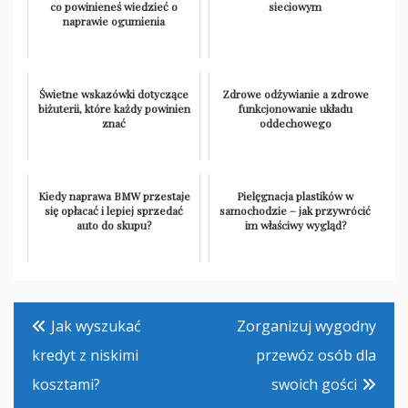
co powinieneś wiedzieć o
sieciowym
naprawie ogumienia
Świetne wskazówki dotyczące
Zdrowe odżywianie a zdrowe
biżuterii, które każdy powinien
funkcjonowanie układu
znać
oddechowego
Kiedy naprawa BMW przestaje
Pielęgnacja plastików w
się opłacać i lepiej sprzedać
samochodzie – jak przywrócić
auto do skupu?
im właściwy wygląd?
Nawigacja
Jak wyszukać
Zorganizuj wygodny
wpisu
kredyt z niskimi
przewóz osób dla
kosztami?
swoich gości