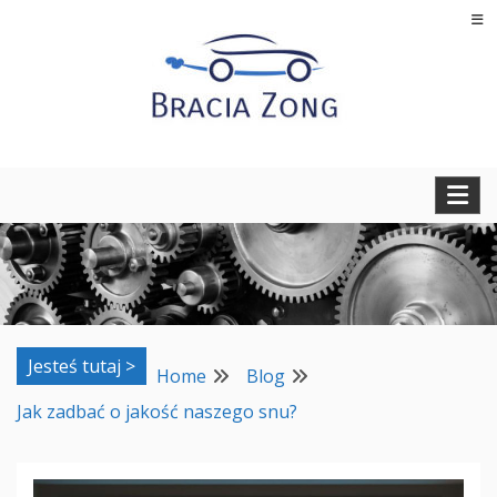
Skip
to
content
Regeneracja turbosprężarek, filtrów cząstek stałych oraz
BRACIA ZONG
regeneracja i naprawa wtryskiwaczy
Jesteś tutaj >
Home
Blog
Jak zadbać o jakość naszego snu?