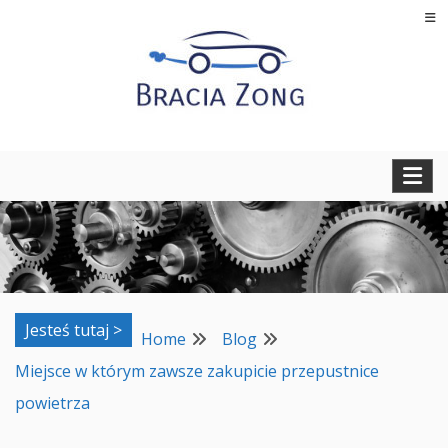
Skip
to
content
Regeneracja turbosprężarek, filtrów cząstek stałych oraz
BRACIA ZONG
regeneracja i naprawa wtryskiwaczy
Jesteś tutaj >
Home
Blog
Miejsce w którym zawsze zakupicie przepustnice
powietrza