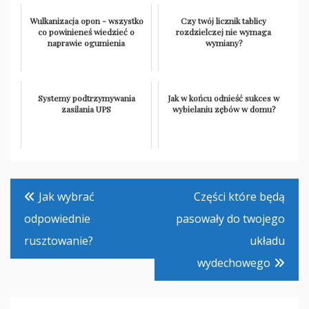
Wulkanizacja opon - wszystko
Czy twój licznik tablicy
co powinieneś wiedzieć o
rozdzielczej nie wymaga
naprawie ogumienia
wymiany?
Systemy podtrzymywania
Jak w końcu odnieść sukces w
zasilania UPS
wybielaniu zębów w domu?
Nawigacja
Jak wybrać
Części które będą
wpisu
odpowiednie
pasowały do twojego
rusztowanie?
układu
wydechowego