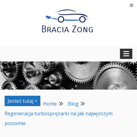
Skip
to
content
Regeneracja turbosprężarek, filtrów cząstek stałych oraz
BRACIA ZONG
regeneracja i naprawa wtryskiwaczy
Jesteś tutaj >
Home
Blog
Regeneracja turbosprężarki na jak najwyższym
poziomie