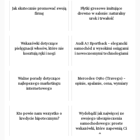
Jak skutecznie promować swoją
Płytki gresowe imitujące
firmę
drewno w salonie: naturalny
urok i trwałość
Wskazówki dotyczące
Audi A7 Sportback - elegancki
pielęgnacji włosów, które nie
samochód z wysokimi osiągami
kosztują ręki i nogi
i nowoczesnymi technologiami
Ważne porady dotyczące
Mercedes O580 (Travego) -
najlepszego marketingu
opinie, spalanie, cena, wymiary
internetowego
Kto powie nam wszystko o
Wydobądź jak najwięcej ze
kredycie hipotecznym?
swojego ubezpieczenia
samochodowego: proste
wskazówki, które zapewnią Ci
o...