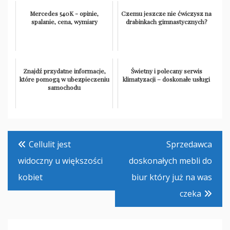
Mercedes 540K - opinie,
Czemu jeszcze nie ćwiczysz na
spalanie, cena, wymiary
drabinkach gimnastycznych?
Znajdź przydatne informacje,
Świetny i polecany serwis
które pomogą w ubezpieczeniu
klimatyzacji – doskonałe usługi
samochodu
Nawigacja
Cellulit jest
Sprzedawca
wpisu
widoczny u większości
doskonałych mebli do
kobiet
biur który już na was
czeka