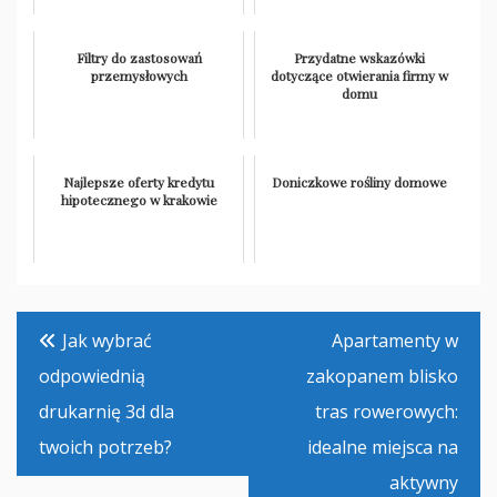
Filtry do zastosowań
Przydatne wskazówki
przemysłowych
dotyczące otwierania firmy w
domu
Najlepsze oferty kredytu
Doniczkowe rośliny domowe
hipotecznego w krakowie
Nawigacja
Jak wybrać
Apartamenty w
wpisu
odpowiednią
zakopanem blisko
drukarnię 3d dla
tras rowerowych:
twoich potrzeb?
idealne miejsca na
aktywny