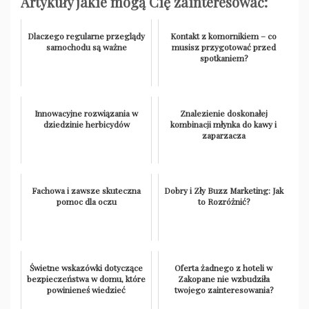
Artykuły jakie mogą Cię zainteresować:
Dlaczego regularne przeglądy
Kontakt z komornikiem – co
samochodu są ważne
musisz przygotować przed
spotkaniem?
Innowacyjne rozwiązania w
Znalezienie doskonałej
dziedzinie herbicydów
kombinacji młynka do kawy i
zaparzacza
Fachowa i zawsze skuteczna
Dobry i Zły Buzz Marketing: Jak
pomoc dla oczu
to Rozróżnić?
Świetne wskazówki dotyczące
Oferta żadnego z hoteli w
bezpieczeństwa w domu, które
Zakopane nie wzbudziła
powinieneś wiedzieć
twojego zainteresowania?