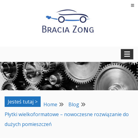
Skip
to
content
Regeneracja turbosprężarek, filtrów cząstek stałych oraz
BRACIA ZONG
regeneracja i naprawa wtryskiwaczy
Jesteś tutaj >
Home
Blog
Płytki wielkoformatowe – nowoczesne rozwiązanie do
dużych pomieszczeń