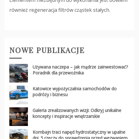
Elementem niezbędnym do wykonania jest bowiem
również regeneracja filtrów cząstek stałych.
NOWE PUBLIKACJE
Używana naczepa – jak mądrze zainwestować?
Poradnik dla przewoźnika
Katowice wypożyczalnia samochodów do
podróży i biznesu
Galeria zrealizowanych wizji: Odkryj unikalne
koncepty i inspiracje wnętrzarskie
Kombajn traci napęd hydrostatyczny w upalne
dni. 5 rzeczy do sprawdzenia przed wezwaniem