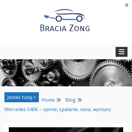
Skip
to
content
Regeneracja turbosprężarek, filtrów cząstek stałych oraz
BRACIA ZONG
regeneracja i naprawa wtryskiwaczy
Jesteś tutaj >
Home
Blog
Mercedes 540K – opinie, spalanie, cena, wymiary