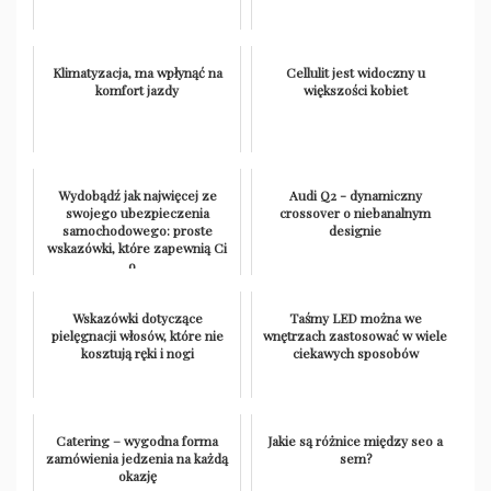
Klimatyzacja, ma wpłynąć na
Cellulit jest widoczny u
komfort jazdy
większości kobiet
Wydobądź jak najwięcej ze
Audi Q2 - dynamiczny
swojego ubezpieczenia
crossover o niebanalnym
samochodowego: proste
designie
wskazówki, które zapewnią Ci
o...
Wskazówki dotyczące
Taśmy LED można we
pielęgnacji włosów, które nie
wnętrzach zastosować w wiele
kosztują ręki i nogi
ciekawych sposobów
Catering – wygodna forma
Jakie są różnice między seo a
zamówienia jedzenia na każdą
sem?
okazję