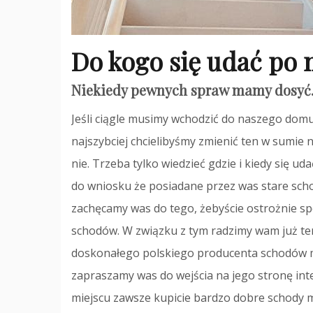
Do kogo się udać p
Niekiedy pewnych spraw mamy dosyć
Jeśli ciągle musimy wchodzić do naszego domu
najszybciej chcielibyśmy zmienić ten w sumie n
nie. Trzeba tylko wiedzieć gdzie i kiedy się uda
do wniosku że posiadane przez was stare sc
zachęcamy was do tego, żebyście ostrożnie s
schodów. W związku z tym radzimy wam już tera
doskonałego polskiego producenta schodów mar
zapraszamy was do wejścia na jego stronę int
miejscu zawsze kupicie bardzo dobre schody 