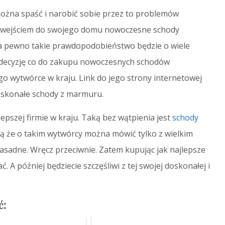
można spaść i narobić sobie przez to problemów
ed wejściem do swojego domu nowoczesne schody
pewno takie prawdopodobieństwo będzie o wiele
ie decyzję co do zakupu nowoczesnych schodów
 wytwórce w kraju. Link do jego strony internetowej
doskonałe schody z marmuru.
pszej firmie w kraju. Taką bez wątpienia jest
schody
nią że o takim wytwórcy można mówić tylko z wielkim
zasadne. Wręcz przeciwnie. Zatem kupując jak najlepsze
A później będziecie szczęśliwi z tej swojej doskonałej i
ć: