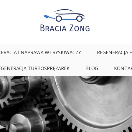
ałych oraz regeneracja i naprawa wtryskiwaczy
ERACJA I NAPRAWA WTRYSKIWACZY
REGENERACJA 
EGENERACJA TURBOSPRĘŻAREK
BLOG
KONTA