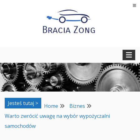
Skip
to
content
Regeneracja turbosprężarek, filtrów cząstek stałych oraz
BRACIA ZONG
regeneracja i naprawa wtryskiwaczy
Jesteś tutaj >
Home
Biznes
Warto zwrócić uwagę na wybór wypożyczalni
samochodów