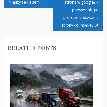
wpisu
między seo a sem?
stronę w google? –
przewodnik po
procesie dodawania
strony do indeksu
RELATED POSTS