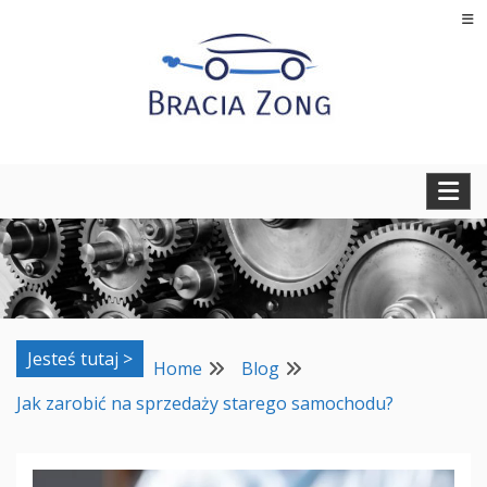
Skip
to
content
Regeneracja turbosprężarek, filtrów cząstek stałych oraz
BRACIA ZONG
regeneracja i naprawa wtryskiwaczy
Jesteś tutaj >
Home
Blog
Jak zarobić na sprzedaży starego samochodu?