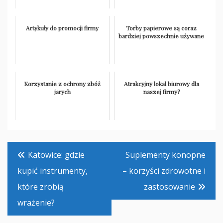
Artykuły do promocji firmy
Torby papierowe są coraz
bardziej powszechnie używane
Korzystanie z ochrony zbóż
Atrakcyjny lokal biurowy dla
jarych
naszej firmy?
Nawigacja
Katowice: gdzie
Suplementy konopne
wpisu
kupić instrumenty,
– korzyści zdrowotne i
które zrobią
zastosowanie
wrażenie?