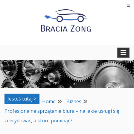
Skip
to
content
Regeneracja turbosprężarek, filtrów cząstek stałych oraz
BRACIA ZONG
regeneracja i naprawa wtryskiwaczy
Jesteś tutaj >
Home
Biznes
Profesjonalne sprzątanie biura – na jakie usługi się
zdecydować, a które pominąć?