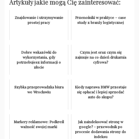
Artykuły jakie mogą Cię zainteresować:
Znajdowanie i utrzymywanie
Przenośniki w praktyce – case
prostej pracy
study z branży logistycznej
Dobre wskazówki do
Czym jest oraz czym się
wykorzystania, gdy
zajmuje na co dzień drukarnia
potrzebujesz informacji o
cyfrowa?
złocie
Szybka przeprowadzka biura
Kiedy naprawa BMW przestaje
we Wrocławiu
się opłacać i lepiej sprzedać
auto do skupu?
Markery reklamowe: Podkreśl
Jak zaindeksować stronę w
ważność swojej marki
google? – przewodnik po
procesie dodawania strony do
indeksu