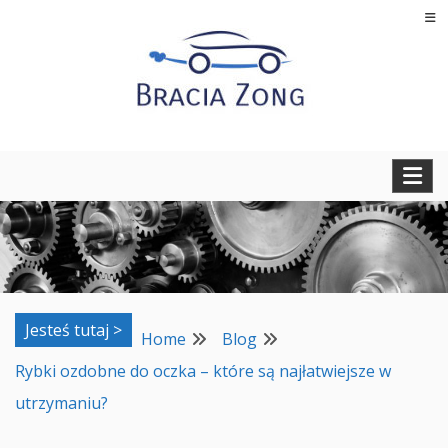
Skip
to
content
Regeneracja turbosprężarek, filtrów cząstek stałych oraz
BRACIA ZONG
regeneracja i naprawa wtryskiwaczy
Jesteś tutaj >
Home
Blog
Rybki ozdobne do oczka – które są najłatwiejsze w
utrzymaniu?