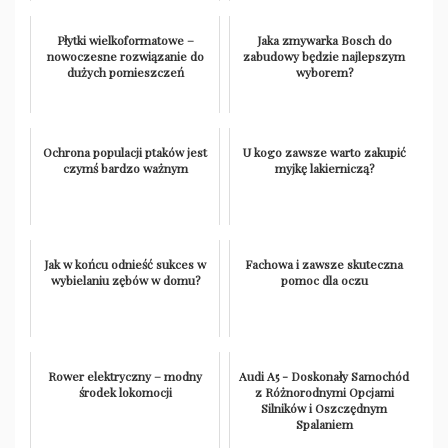
Płytki wielkoformatowe –
Jaka zmywarka Bosch do
nowoczesne rozwiązanie do
zabudowy będzie najlepszym
dużych pomieszczeń
wyborem?
Ochrona populacji ptaków jest
U kogo zawsze warto zakupić
czymś bardzo ważnym
myjkę lakierniczą?
Jak w końcu odnieść sukces w
Fachowa i zawsze skuteczna
wybielaniu zębów w domu?
pomoc dla oczu
Rower elektryczny – modny
Audi A5 - Doskonały Samochód
środek lokomocji
z Różnorodnymi Opcjami
Silników i Oszczędnym
Spalaniem