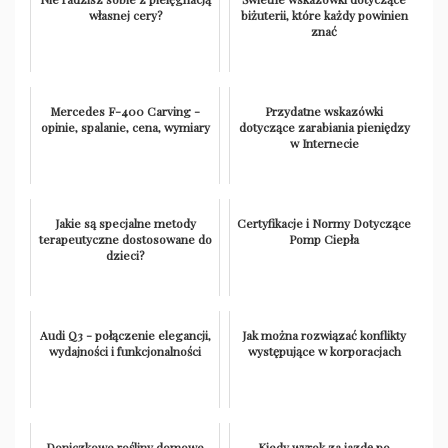
własnej cery?
biżuterii, które każdy powinien
znać
Mercedes F-400 Carving -
Przydatne wskazówki
opinie, spalanie, cena, wymiary
dotyczące zarabiania pieniędzy
w Internecie
Jakie są specjalne metody
Certyfikacje i Normy Dotyczące
terapeutyczne dostosowane do
Pomp Ciepła
dzieci?
Audi Q3 - połączenie elegancji,
Jak można rozwiązać konflikty
wydajności i funkcjonalności
występujące w korporacjach
Doniczkowe rośliny domowe
Kiedy wyrok za jazdę po