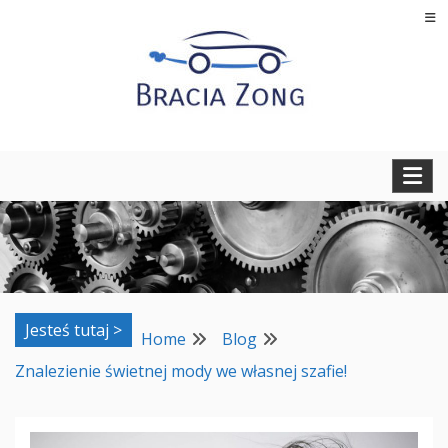
Skip
to
content
Regeneracja turbosprężarek, filtrów cząstek stałych oraz
BRACIA ZONG
regeneracja i naprawa wtryskiwaczy
Jesteś tutaj >
Home
Blog
Znalezienie świetnej mody we własnej szafie!