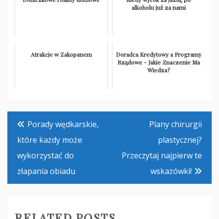
alkoholu już za nami
Atrakcje w Zakopanem
Doradca Kredytowy a Programy
Rządowe - Jakie Znaczenie Ma
Wiedza?
Nawigacja
Porady wędkarskie,
Plany chirurgii
wpisu
które każdy może
plastycznej?
wykorzystać do
Przeczytaj najpierw te
złapania obiadu
wskazówki!
RELATED POSTS