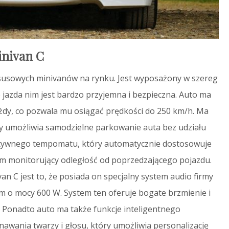
inivan C
ksusowych minivanów na rynku. Jest wyposażony w szereg
e jazda nim jest bardzo przyjemna i bezpieczna. Auto ma
każdy, co pozwala mu osiągać prędkości do 250 km/h. Ma
y umożliwia samodzielne parkowanie auta bez udziału
ktywnego tempomatu, który automatycznie dostosowuje
 monitorujący odległość od poprzedzającego pojazdu.
n C jest to, że posiada on specjalny system audio firmy
 o mocy 600 W. System ten oferuje bogate brzmienie i
 Ponadto auto ma także funkcje inteligentnego
awania twarzy i głosu, który umożliwia personalizację