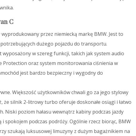
wnika.
van C
ł wyprodukowany przez niemiecką markę BMW. Jest to
ób potrzebujących dużego pojazdu do transportu.
 wyposażony w szereg funkcji, takich jak system audio
 Protection oraz system monitorowania ciśnienia w
samochód jest bardzo bezpieczny i wygodny do
wne. Większość użytkowników chwali go za jego stylowy
że silnik 2-litrowy turbo oferuje doskonałe osiągi i łatwo
ch. Niski poziom hałasu wewnątrz kabiny podczas jazdy
zą i spokojem podczas podróży. Ogólnie rzecz biorąc, BMW
tórzy szukają luksusowej limuzyny z dużym bagażnikiem na