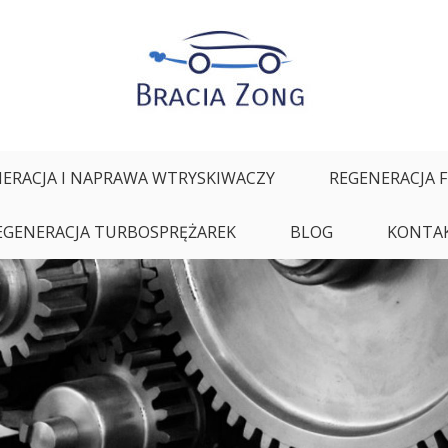
ałych oraz regeneracja i naprawa wtryskiwaczy
ERACJA I NAPRAWA WTRYSKIWACZY
REGENERACJA 
EGENERACJA TURBOSPRĘŻAREK
BLOG
KONTA