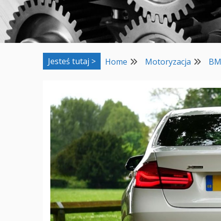
Jesteś tutaj >
Home
Motoryzacja
BM