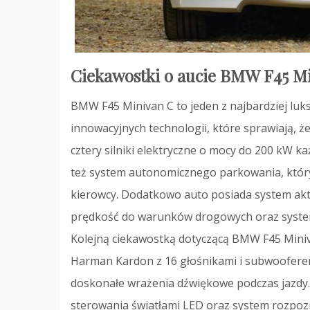
Ciekawostki o aucie BMW F45 M
BMW F45 Minivan C to jeden z najbardziej lu
innowacyjnych technologii, które sprawiają, ż
cztery silniki elektryczne o mocy do 200 kW 
też system autonomicznego parkowania, któr
kierowcy. Dodatkowo auto posiada system a
prędkość do warunków drogowych oraz system
Kolejną ciekawostką dotyczącą BMW F45 Miniva
Harman Kardon z 16 głośnikami i subwooferem
doskonałe wrażenia dźwiękowe podczas jazdy.
sterowania światłami LED oraz system rozpozn