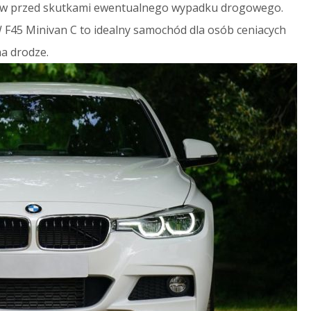
ów przed skutkami ewentualnego wypadku drogowego.
 F45 Minivan C to idealny samochód dla osób ceniacych
a drodze.