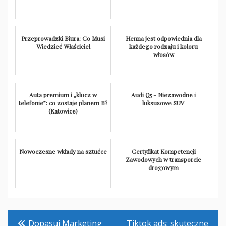
Przeprowadzki Biura: Co Musi
Henna jest odpowiednia dla
Wiedzieć Właściciel
każdego rodzaju i koloru
włosów
Auta premium i „klucz w
Audi Q5 - Niezawodne i
telefonie”: co zostaje planem B?
luksusowe SUV
(Katowice)
Nowoczesne wkłady na sztućce
Certyfikat Kompetencji
Zawodowych w transporcie
drogowym
Nawigacja
Dopasuj Marketing
Tiktok ads: skuteczne