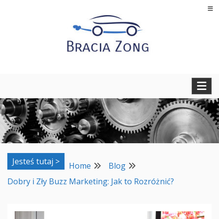
Skip
to
content
Regeneracja turbosprężarek, filtrów cząstek stałych oraz
BRACIA ZONG
regeneracja i naprawa wtryskiwaczy
Jesteś tutaj >
Home
Blog
Dobry i Zły Buzz Marketing: Jak to Rozróżnić?