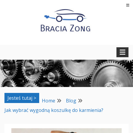
Skip
to
content
Regeneracja turbosprężarek, filtrów cząstek stałych oraz
BRACIA ZONG
regeneracja i naprawa wtryskiwaczy
Jesteś tutaj >
Home
Blog
Jak wybrać wygodną koszulkę do karmienia?