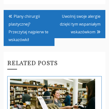
Nawigacja
Plany chirurgii
Uwolnij swoje alergie
wpisu
plastycznej?
dzięki tym wspaniałym
Przeczytaj najpierw te
wskazówkom
wskazówki!
RELATED POSTS