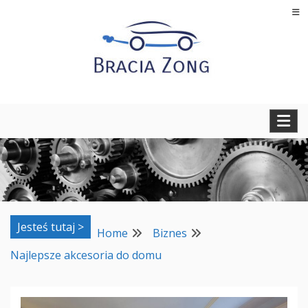
Skip
to
content
Regeneracja turbosprężarek, filtrów cząstek stałych oraz
BRACIA ZONG
regeneracja i naprawa wtryskiwaczy
Jesteś tutaj >
Home
Biznes
Najlepsze akcesoria do domu