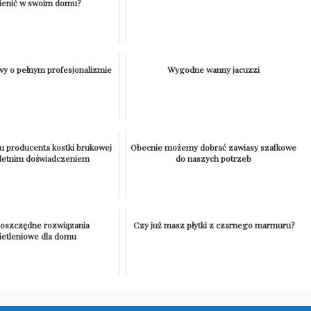
enić w swoim domu?
y o pełnym profesjonalizmie
Wygodne wanny jacuzzi
u producenta kostki brukowej
Obecnie możemy dobrać zawiasy szafkowe
oletnim doświadczeniem
do naszych potrzeb
oszczędne rozwiązania
Czy już masz płytki z czarnego marmuru?
ietleniowe dla domu