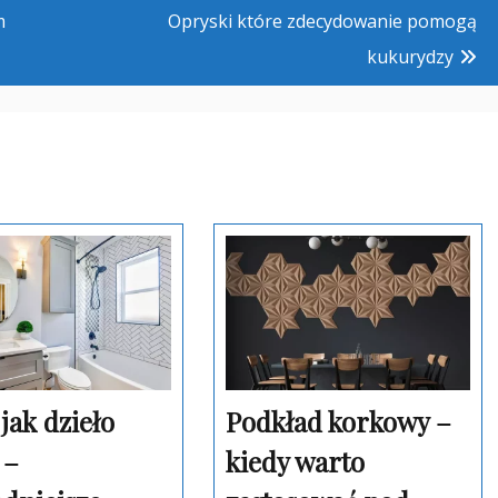
m
Opryski które zdecydowanie pomogą
kukurydzy
 jak dzieło
Podkład korkowy –
 –
kiedy warto