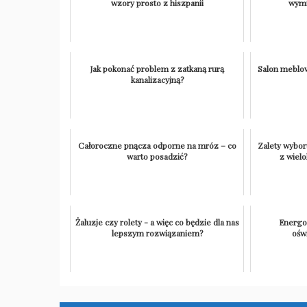
wzory prosto z hiszpanii
wymi
Jak pokonać problem z zatkaną rurą
Salon meblow
kanalizacyjną?
Całoroczne pnącza odporne na mróz – co
Zalety wybor
warto posadzić?
z wiel
Żaluzje czy rolety - a więc co będzie dla nas
Energo
lepszym rozwiązaniem?
ośw