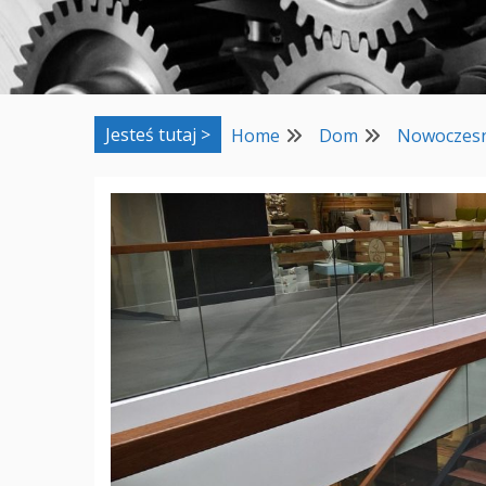
Jesteś tutaj >
Home
Dom
Nowoczesne