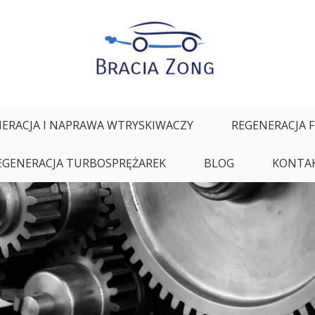
ałych oraz regeneracja i naprawa wtryskiwaczy
ERACJA I NAPRAWA WTRYSKIWACZY
REGENERACJA 
EGENERACJA TURBOSPRĘŻAREK
BLOG
KONTA