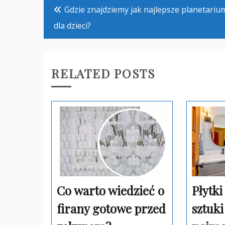
Nawigacja
Gdzie znajdziemy jak najlepsze planetariu
wpisu
dla dzieci?
RELATED POSTS
Co warto wiedzieć o
Płytki
firany gotowe przed
sztuki