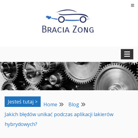
Skip
to
content
Regeneracja turbosprężarek, filtrów cząstek stałych oraz
BRACIA ZONG
regeneracja i naprawa wtryskiwaczy
Jesteś tutaj >
Home
Blog
Jakich błędów unikać podczas aplikacji lakierów
hybrydowych?