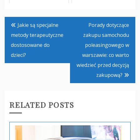
Nawigacja
Jakie są specjalne
Porady dotyczące
wpisu
metody terapeutyczne
zakupu samochodu
dostosowane do
poleasingowego w
dzieci?
warszawie: co warto
wiedzieć przed decyzją
zakupową?
RELATED POSTS