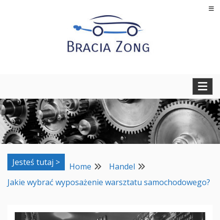
Skip
to
content
Regeneracja turbosprężarek, filtrów cząstek stałych oraz
BRACIA ZONG
regeneracja i naprawa wtryskiwaczy
Jesteś tutaj >
Home
Handel
Jakie wybrać wyposażenie warsztatu samochodowego?