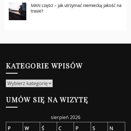
MAN części – jak utrzymać niemiecką jakość na
trasie?
KATEGORIE WPISÓW
Kategorie
wpisów
UMÓW SIĘ NA WIZYTĘ
sierpień 2026
P
W
Ś
C
P
S
N