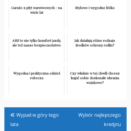
Garaże z płyt warstwowych - na
Stylowe i wygodne łóżko
wiele lat
ABS to nie tylko komfort jazdy,
Jak działają różne rodzaje
ale też nasze bezpieczeństwo
środków ochrony roślin?
Wygodna i praktyczna odzież
Czy właśnie w tej chwili chcesz
robocza
kupić sobie doskonałe ubrania
wojskowe?
Nawigacja
Wypad w góry tego
Wybór najlepszego
wpisu
lata
kredytu