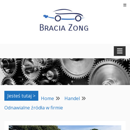
Skip
to
content
Regeneracja turbosprężarek, filtrów cząstek stałych oraz
BRACIA ZONG
regeneracja i naprawa wtryskiwaczy
Jesteś tutaj >
Home
Handel
Odnawialne źródła w firmie