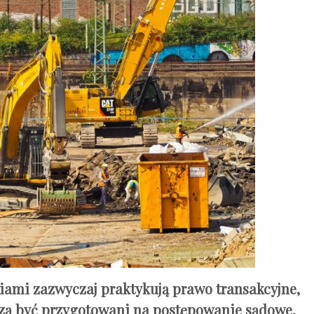
iami zazwyczaj praktykują prawo transakcyjne,
muszą być przygotowani na postępowanie sądowe.