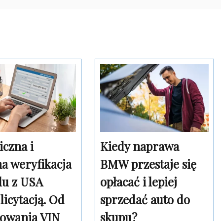
iczna i
Kiedy naprawa
a weryfikacja
BMW przestaje się
du z USA
opłacać i lepiej
licytacją. Od
sprzedać auto do
owania VIN
skupu?