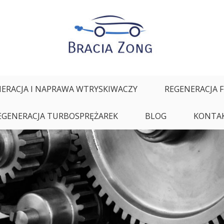
ałych oraz regeneracja i naprawa wtryskiwaczy
ERACJA I NAPRAWA WTRYSKIWACZY
REGENERACJA 
EGENERACJA TURBOSPRĘŻAREK
BLOG
KONTA