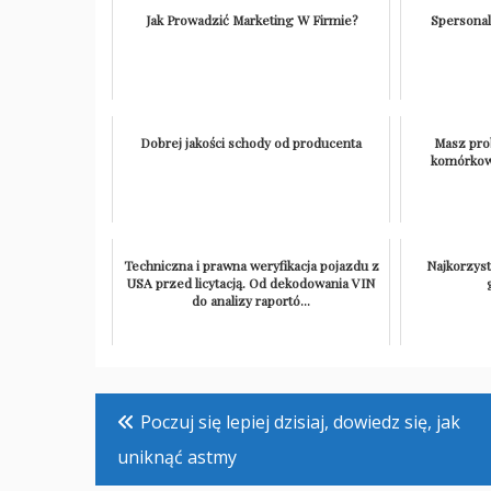
Jak Prowadzić Marketing W Firmie?
Spersonal
Dobrej jakości schody od producenta
Masz pro
komórkow
Techniczna i prawna weryfikacja pojazdu z
Najkorzyst
USA przed licytacją. Od dekodowania VIN
do analizy raportó...
Nawigacja
Poczuj się lepiej dzisiaj, dowiedz się, jak
wpisu
uniknąć astmy