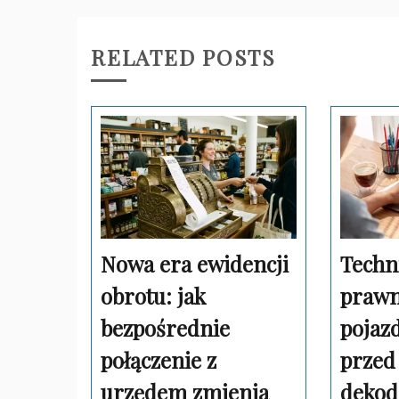
RELATED POSTS
Nowa era ewidencji
Techn
obrotu: jak
prawn
bezpośrednie
pojaz
połączenie z
przed 
urzędem zmienia
dekod